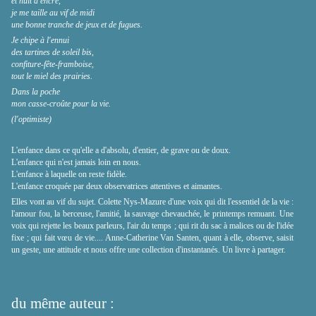
et nuit d'encre,
je me taille au vif de midi
une bonne tranche de jeux et de fugues.
Je chipe à l'ennui
des tartines de soleil bis,
confiture-fête-framboise,
tout le miel des prairies.
Dans la poche
mon casse-croûte pour la vie.
(l'optimiste)
L'enfance dans ce qu'elle a d'absolu, d'entier, de grave ou de doux.
L'enfance qui n'est jamais loin en nous.
L'enfance à laquelle on reste fidèle.
L'enfance croquée par deux observatrices attentives et aimantes.
Elles vont au vif du sujet. Colette Nys-Mazure d'une voix qui dit l'essentiel de la vie :
l'amour fou, la berceuse, l'amitié, la sauvage chevauchée, le printemps remuant. Une
voix qui rejette les beaux parleurs, l'air du temps ; qui rit du sac à malices ou de l'idée
fixe ; qui fait vœu de vie.... Anne-Catherine Van Santen, quant à elle, observe, saisit
un geste, une attitude et nous offre une collection d'instantanés. Un livre à partager.
du même auteur :