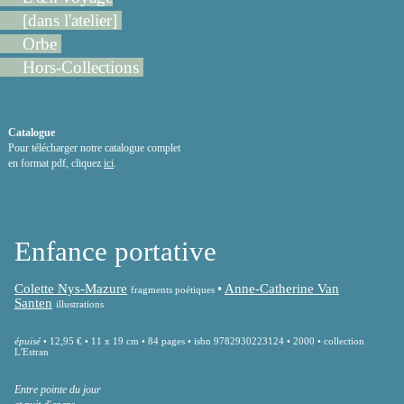
[dans l'atelier]
Orbe
Hors-Collections
Catalogue
Pour télécharger notre catalogue complet
en format pdf, cliquez
ici
.
Enfance portative
Colette Nys-Mazure
•
Anne-Catherine Van
fragments poétiques
Santen
illustrations
épuisé
• 12,95 € • 11 x 19 cm • 84 pages • isbn 9782930223124 • 2000 • collection
L'Estran
Entre pointe du jour