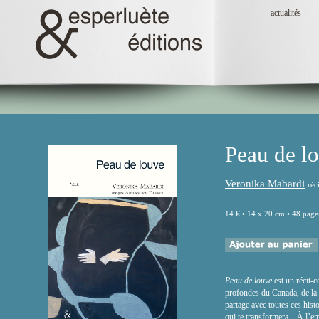
actualités
Peau de l
Veronika Mabardi
réc
14 € • 14 x 20 cm • 48 pages
Peau de louve
est un récit-c
profondes du Canada, de la
partage avec toutes ces hist
qui te transformera... À l’e