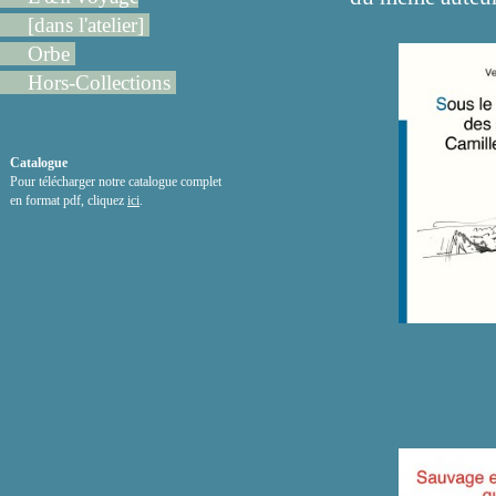
[dans l'atelier]
Orbe
Hors-Collections
Catalogue
Pour télécharger notre catalogue complet
en format pdf, cliquez
ici
.