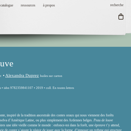
catalogue
ressources
à propos
ouve
•
Alexandra Duprez
it
huiles sur carton
 • isbn 9782359841107 • 2019 • coll. En toutes lettres
onte, inspiré de la tradition ancestrale des contes oraux qui nous viennent des forêts
 selva d’Amérique Latine, ou plus simplement des Ardennes belges.
Peau de louve
oires une idée vieille comme le monde : enfonce-toi dans la forêt, une épreuve t’y attend,
nvie de conter s’ajoute le plaisir de jouer avec la forme, d’imposer un rythme qui structure