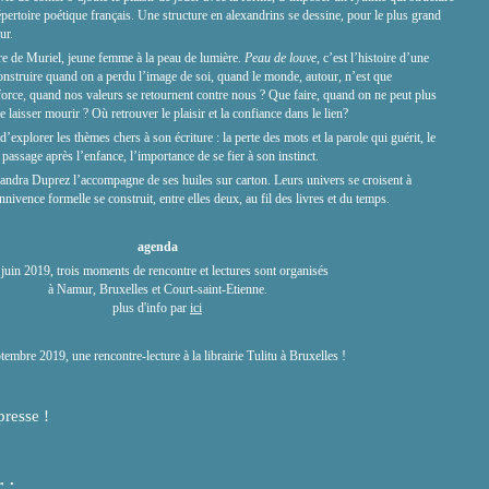
épertoire poétique français. Une structure en alexandrins se dessine, pour le plus grand
ur.
oire de Muriel, jeune femme à la peau de lumière.
Peau de louve
, c’est l’histoire d’une
nstruire quand on a perdu l’image de soi, quand le monde, autour, n’est que
force, quand nos valeurs se retournent contre nous ? Que faire, quand on ne peut plus
 laisser mourir ? Où retrouver le plaisir et la confiance dans le lien?
explorer les thèmes chers à son écriture : la perte des mots et la parole qui guérit, le
passage après l’enfance, l’importance de se fier à son instinct.
xandra Duprez l’accompagne de ses huiles sur carton. Leurs univers se croisent à
nnivence formelle se construit, entre elles deux, au fil des livres et du temps.
agenda
 juin 2019, trois moments de rencontre et lectures sont organisés
à Namur, Bruxelles et Court-saint-Etienne.
plus d'info par
ici
tembre 2019, une rencontre-lecture à la librairie Tulitu à Bruxelles !
presse !
 :