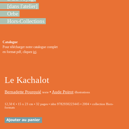
[dans l'atelier]
Orbe
Hors-Collections
Catalogue
Pour télécharger notre catalogue complet
en format pdf, cliquez
ici
.
Le Kachalot
Bernadette Pourquié
•
Aude Poirot
texte
illustrations
12,50 € • 15 x 23 cm • 32 pages • isbn 9782930223445 • 2004 • collection Hors-
formats