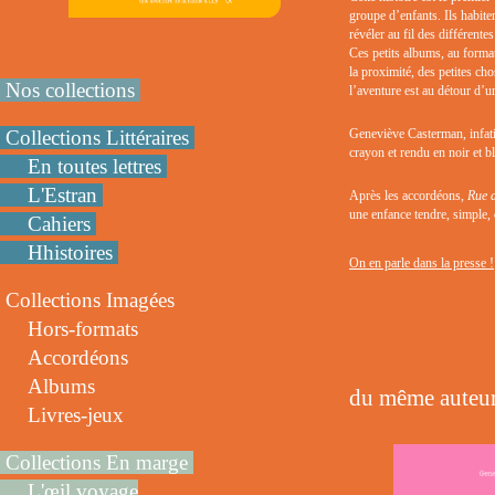
groupe d’enfants. Ils habite
révéler au fil des différentes
Ces petits albums, au format
la proximité, des petites ch
Nos collections
l’aventure est au détour d’u
Collections Littéraires
Geneviève Casterman, infati
crayon et rendu en noir et bl
En toutes lettres
L'Estran
Après les accordéons,
Rue 
une enfance tendre, simple, 
Cahiers
Hhistoires
On en parle dans la presse !
Collections Imagées
Hors-formats
Accordéons
Albums
du même auteur
Livres-jeux
Collections En marge
L'œil voyage