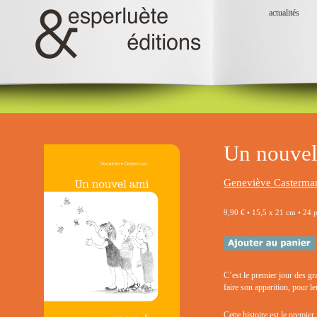
actualités
Un nouvel
Geneviève Casterma
9,90 € • 15,5 x 21 cm • 24 
C’est le premier jour des gr
faire son apparition, pour 
Cette histoire est le premie