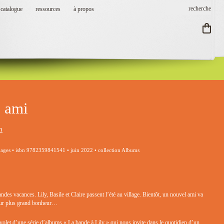
catalogue
ressources
à propos
 ami
n
pages • isbn 9782359841541 • juin 2022 • collection Albums
andes vacances. Lily, Basile et Claire passent l’été au village. Bientôt, un nouvel ami va
leur plus grand bonheur…
r volet d’une série d’albums « La bande à Lily » qui nous invite dans le quotidien d’un