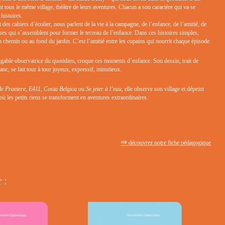
nt tous le même village, théâtre de leurs aventures. Chacun a son caractère qui va se
 histoires.
 des cahiers d’écolier, nous parlent de la vie à la campagne, de l’enfance, de l’amitié, de
oses qui s’assemblent pour former le terreau de l’enfance. Dans ces histoires simples,
n chemin ou au fond du jardin. C’est l’amitié entre les copains qui nourrit chaque épisode.
gable observatrice du quotidien, croque ces moments d’enfance. Son dessin, trait de
anc, se fait tour à tour joyeux, expressif, minutieux.
de Praetere
,
E411
,
Costa Belgica
ou
Se jeter à l’eau
, elle observe son village et dépeint
où les petits riens se transforment en aventures extraordinaires.
⇒
découvrez notre fiche pédagogique
 :