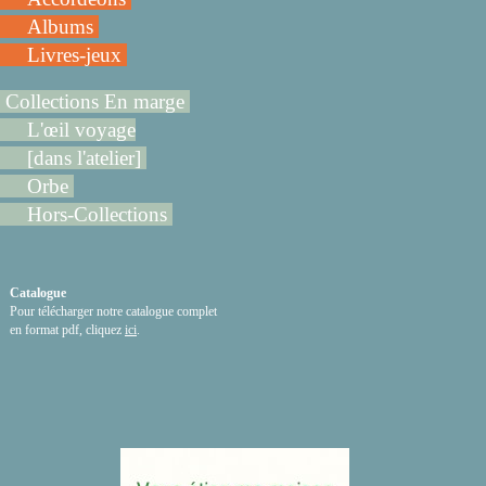
Albums
Livres-jeux
Collections En marge
L'œil voyage
[dans l'atelier]
Orbe
Hors-Collections
Catalogue
Pour télécharger notre catalogue complet
en format pdf, cliquez
ici
.