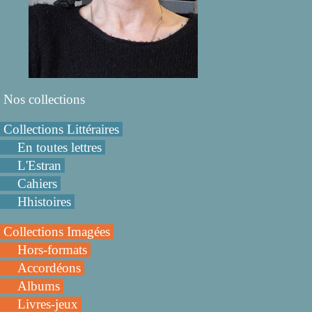
Nos collections
Collections Littéraires
En toutes lettres
L'Estran
Cahiers
Hhistoires
Collections Imagées
Hors-formats
Accordéons
Albums
Livres-jeux