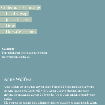
Collections En marge
L'œil voyage
[dans l'atelier]
Orbe
Hors-Collections
Catalogue
Pour télécharger notre catalogue complet
en format pdf, cliquez
ici
.
Anne Wolfers
Anne Wolfers est une artiste graveur belge. Formée à l’École nationale Supérieurs
des Arts visuels de la Cambre (E.N.S.A.V.) par Gustave Marchoul en section
gravure, elle enseigna la gravure à l’École des Arts d’Uccle pendant de nombreuses
années.
Elle a exposé ses œuvres dans différentes galeries bruxelloises, notamment la galerie