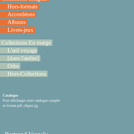
Hors-formats
Accordéons
Albums
Livres-jeux
Collections En marge
L'œil voyage
[dans l'atelier]
Orbe
Hors-Collections
Catalogue
Pour télécharger notre catalogue complet
en format pdf, cliquez
ici
.