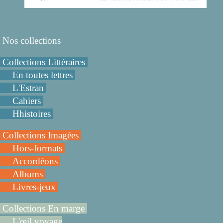
Nos collections
Collections Littéraires
En toutes lettres
L'Estran
Cahiers
Hhistoires
Collections Imagées
Hors-formats
Accordéons
Albums
Livres-jeux
Collections En marge
L'œil voyage