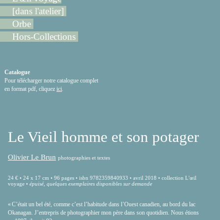
[dans l'atelier]
Orbe
Hors-Collections
Catalogue
Pour télécharger notre catalogue complet
en format pdf, cliquez
ici
.
Le Vieil homme et son potager
Olivier Le Brun
photographies et textes
24 € • 24 x 17 cm • 96 pages • isbn 9782359840933 • avril 2018 • collection L'œil
voyage •
épuisé, quelques exemplaires disponibles sur demande
« C’était un bel été, comme c’est l’habitude dans l’Ouest canadien, au bord du lac
Okanagan. J’entrepris de photographier mon père dans son quotidien. Nous étions