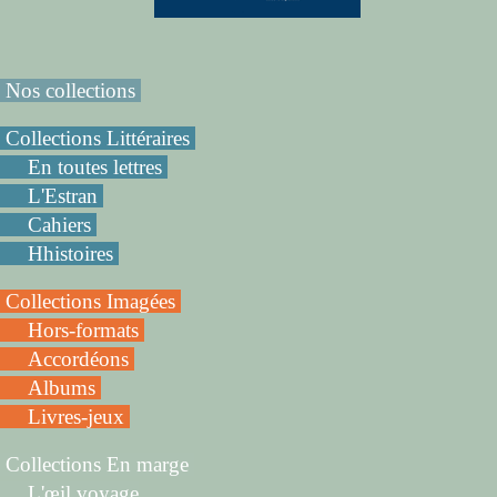
Nos collections
Collections Littéraires
En toutes lettres
L'Estran
Cahiers
Hhistoires
Collections Imagées
Hors-formats
Accordéons
Albums
Livres-jeux
Collections En marge
L'œil voyage