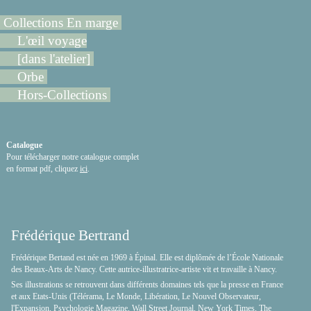
Collections En marge
L'œil voyage
[dans l'atelier]
Orbe
Hors-Collections
Catalogue
Pour télécharger notre catalogue complet
en format pdf, cliquez
ici
.
Frédérique Bertrand
Frédérique Bertand est née en 1969 à Épinal. Elle est diplômée de l’École Nationale
des Beaux-Arts de Nancy. Cette autrice-illustratrice-artiste vit et travaille à Nancy.
Ses illustrations se retrouvent dans différents domaines tels que la presse en France
et aux Etats-Unis (Télérama, Le Monde, Libération, Le Nouvel Observateur,
l'Expansion, Psychologie Magazine, Wall Street Journal, New York Times, The