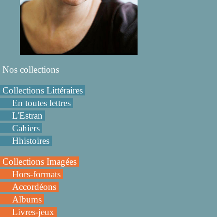
Nos collections
Collections Littéraires
En toutes lettres
L'Estran
Cahiers
Hhistoires
Collections Imagées
Hors-formats
Accordéons
Albums
Livres-jeux