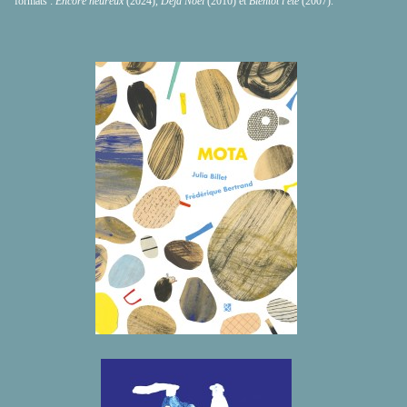
formats :
Encore heureux
(2024),
Déjà Noël
(2010) et
Bientôt l'été
(2007).