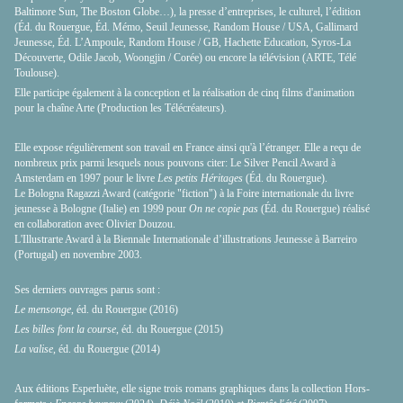
Baltimore Sun, The Boston Globe…), la presse d’entreprises, le culturel, l’édition
(Éd. du Rouergue, Éd. Mémo, Seuil Jeunesse, Random House / USA, Gallimard
Jeunesse, Éd. L’Ampoule, Random House / GB, Hachette Education, Syros-La
Découverte, Odile Jacob, Woongjin / Corée) ou encore la télévision (ARTE, Télé
Toulouse).
Elle participe également à la conception et la réalisation de cinq films d'animation
pour la chaîne Arte (Production les Télécréateurs).
Elle expose régulièrement son travail en France ainsi qu'à l’étranger. Elle a reçu de
nombreux prix parmi lesquels nous pouvons citer: Le Silver Pencil Award à
Amsterdam en 1997 pour le livre
Les petits Héritages
(Éd. du Rouergue).
Le Bologna Ragazzi Award (catégorie "fiction") à la Foire internationale du livre
jeunesse à Bologne (Italie) en 1999 pour
On ne copie pas
(Éd. du Rouergue) réalisé
en collaboration avec Olivier Douzou.
L'Illustrarte Award à la Biennale Internationale d’illustrations Jeunesse à Barreiro
(Portugal) en novembre 2003.
Ses derniers ouvrages parus sont :
Le mensonge
, éd. du Rouergue (2016)
Les billes font la course
, éd. du Rouergue (2015)
La valise
, éd. du Rouergue (2014)
Aux éditions Esperluète, elle signe trois romans graphiques dans la collection Hors-