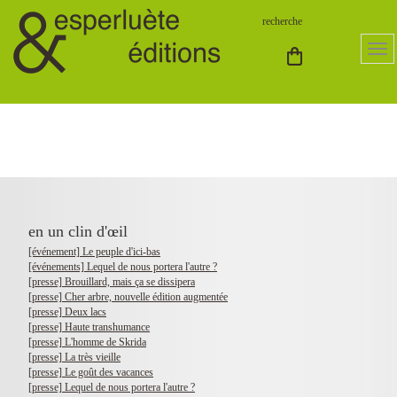
en un clin d'œil
[événement] Le peuple d'ici-bas
[événements] Lequel de nous portera l'autre ?
[presse] Brouillard, mais ça se dissipera
[presse] Cher arbre, nouvelle édition augmentée
[presse] Deux lacs
[presse] Haute transhumance
[presse] L'homme de Skrida
[presse] La très vieille
[presse] Le goût des vacances
[presse] Lequel de nous portera l'autre ?