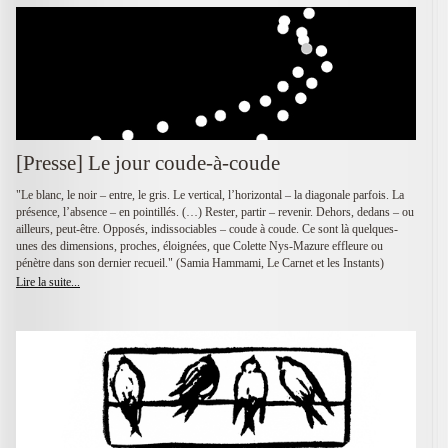
[Presse] Le jour coude-à-coude
"Le blanc, le noir – entre, le gris. Le vertical, l’horizontal – la diagonale parfois. La
présence, l’absence – en pointillés. (…) Rester, partir – revenir. Dehors, dedans – ou
ailleurs, peut-être. Opposés, indissociables – coude à coude. Ce sont là quelques-
unes des dimensions, proches, éloignées, que Colette Nys-Mazure effleure ou
pénètre dans son dernier recueil." (Samia Hammami, Le Carnet et les Instants)
Lire la suite...