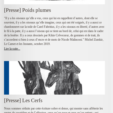
[Presse] Poids plumes
"Il y a les oiseaux qu’elle a vus, ceux qui lui en rappellent d’autres, dont elle se
souvient, il y a les oiseaux qu’elle imagine, ceux qui ont été soignés, il y a aussi ce
chardonneret sur la toile de Carel Fabritius, il y a les oiseaux en liberté, d’autres avec
le fil à la patte, il y a aussi l’oiseau qui se tient au bord de, celui qui est dans le cadre
de la fenêtre. Il y a ceux dessinés par Kikie Crêvecœur, de gommes et de trait, ils
s’accordent si bien à ceux d’encre et de mots de Nicole Malinconi." Michel Zumkir,
Le Carnet et les Instants, octobre 2019.
Lire la suite...
[Presse] Les Cerfs
Nous sommes séduits par cette écriture sobre et dense, qui montre sans afféterie les
gestes du quotidien et de l’affection, ceux qu’on pose et ceux qu’on retient ; qui