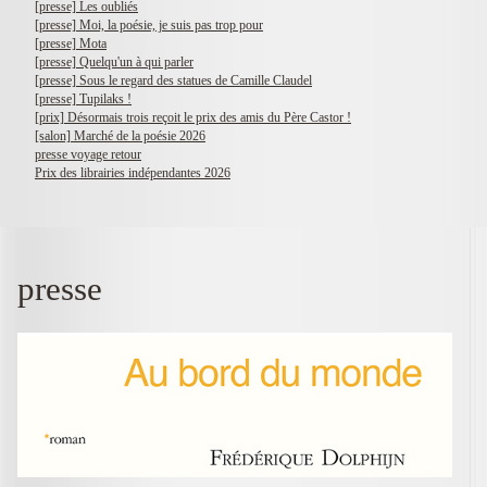
[presse] Les oubliés
[presse] Moi, la poésie, je suis pas trop pour
[presse] Mota
[presse] Quelqu'un à qui parler
[presse] Sous le regard des statues de Camille Claudel
[presse] Tupilaks !
[prix] Désormais trois reçoit le prix des amis du Père Castor !
[salon] Marché de la poésie 2026
presse voyage retour
Prix des librairies indépendantes 2026
presse