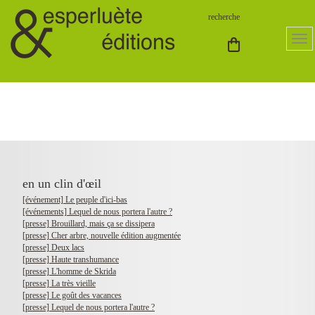
en un clin d'œil
[événement] Le peuple d'ici-bas
[événements] Lequel de nous portera l'autre ?
[presse] Brouillard, mais ça se dissipera
[presse] Cher arbre, nouvelle édition augmentée
[presse] Deux lacs
[presse] Haute transhumance
[presse] L'homme de Skrida
[presse] La très vieille
[presse] Le goût des vacances
[presse] Lequel de nous portera l'autre ?