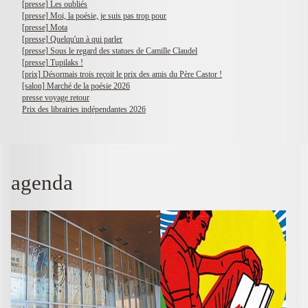
[presse] Les oubliés
[presse] Moi, la poésie, je suis pas trop pour
[presse] Mota
[presse] Quelqu'un à qui parler
[presse] Sous le regard des statues de Camille Claudel
[presse] Tupilaks !
[prix] Désormais trois reçoit le prix des amis du Père Castor !
[salon] Marché de la poésie 2026
presse voyage retour
Prix des librairies indépendantes 2026
agenda