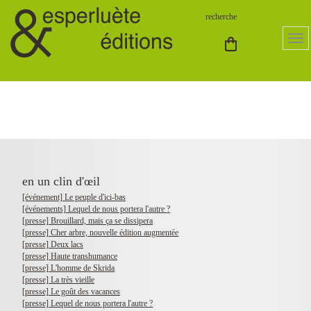
en un clin d'œil
[événement] Le peuple d'ici-bas
[événements] Lequel de nous portera l'autre ?
[presse] Brouillard, mais ça se dissipera
[presse] Cher arbre, nouvelle édition augmentée
[presse] Deux lacs
[presse] Haute transhumance
[presse] L'homme de Skrida
[presse] La très vieille
[presse] Le goût des vacances
[presse] Lequel de nous portera l'autre ?